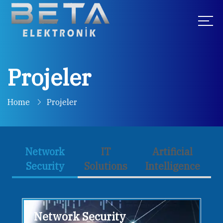
Projeler
Home
Projeler
Network
IT
Artificial
Security
Solutions
Intelligence
Network Security